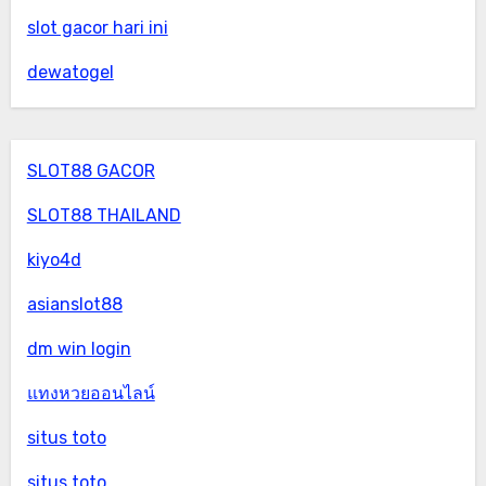
slot gacor hari ini
dewatogel
SLOT88 GACOR
SLOT88 THAILAND
kiyo4d
asianslot88
dm win login
แทงหวยออนไลน์
situs toto
situs toto