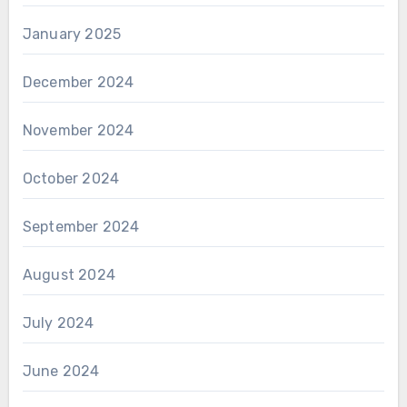
January 2025
December 2024
November 2024
October 2024
September 2024
August 2024
July 2024
June 2024