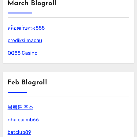
March Blogroll
สล็อตเว็บตรง888
prediksi macau
QQ88 Casino
Feb Blogroll
블랙툰 주소
nhà cái mb66
betclub89