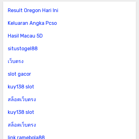
Result Oregon Hari Ini
Keluaran Angka Pcso
Hasil Macau 5D
situstogel88
เว็บตรง
slot gacor
kuy138 slot
สล็อตเว็บตรง
kuy138 slot
สล็อตเว็บตรง
link ramebola88