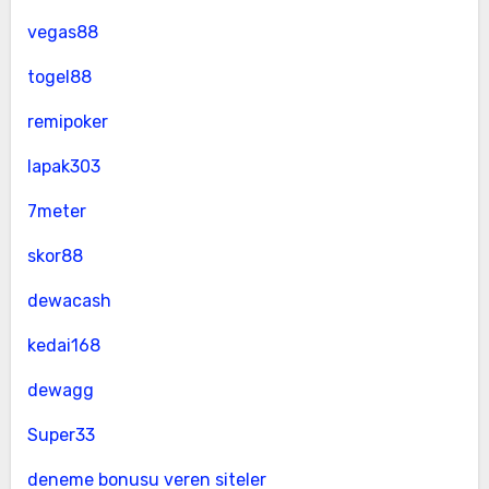
vegas88
togel88
remipoker
lapak303
7meter
skor88
dewacash
kedai168
dewagg
Super33
deneme bonusu veren siteler