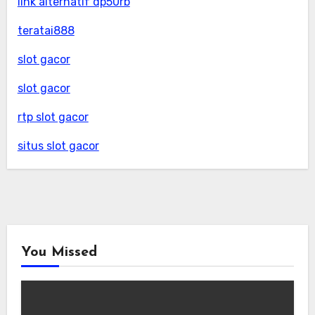
link alternatif dp50rb
teratai888
slot gacor
slot gacor
rtp slot gacor
situs slot gacor
You Missed