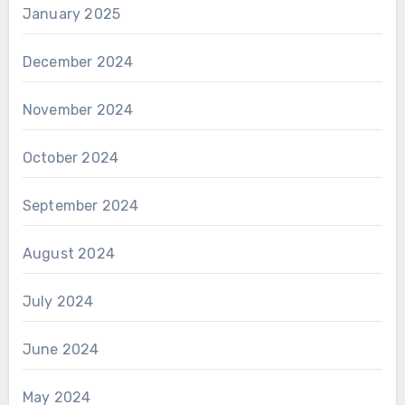
January 2025
December 2024
November 2024
October 2024
September 2024
August 2024
July 2024
June 2024
May 2024