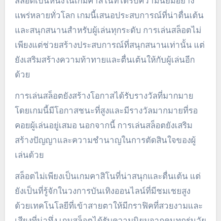
สล็อตเป็นหนึ่งในเกมคาสิโนที่ได้รับความนิยมอย่าง
แพร่หลายทั่วโลก เกมนี้เสนอประสบการณ์ที่น่าตื่นเต้น
และสนุกสนานสำหรับผู้เล่นทุกระดับ การเล่นสล็อตไม่
เพียงแต่ช่วยสร้างประสบการณ์ที่สนุกสนานเท่านั้น แต่
ยังเสริมสร้างความท้าทายและตื่นเต้นให้กับผู้เล่นอีก
ด้วย
การเล่นสล็อตยังสร้างโอกาสได้รับรางวัลที่มากมาย
โดยเกมนี้มีโอกาสชนะที่สูงและมีรางวัลมากมายที่รอ
คอยผู้เล่นอยู่เสมอ นอกจากนี้ การเล่นสล็อตยังเสริม
สร้างปัญญาและความชำนาญในการตัดสินใจของผู้
เล่นด้วย
สล็อตไม่เพียงเป็นเกมคาสิโนที่น่าสนุกและตื่นเต้น แต่
ยังเป็นที่รู้จักในวงการบันเทิงออนไลน์ที่มีชมเชยสูง
ด้วยเทคโนโลยีที่เข้าสายตาให้มีกราฟิคที่สวยงามและ
เสียงที่น่าทึ่ง เกมสล็อตได้รับความนิยมจากคนทุกรุ่นวัย