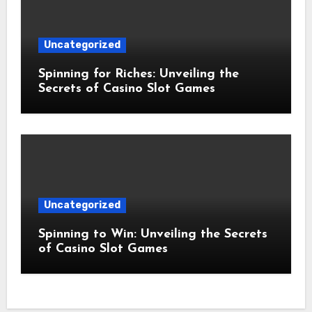
Uncategorized
Spinning for Riches: Unveiling the
Secrets of Casino Slot Games
Uncategorized
Spinning to Win: Unveiling the Secrets
of Casino Slot Games