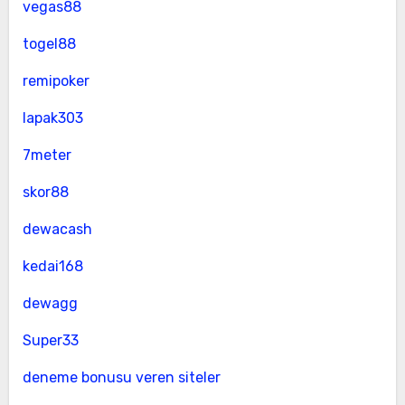
vegas88
togel88
remipoker
lapak303
7meter
skor88
dewacash
kedai168
dewagg
Super33
deneme bonusu veren siteler