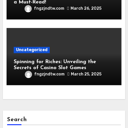
a Must-Read!
fngzjndtw.com
March 26, 2025
Uncategorized
Spinning for Riches: Unveiling the
Secrets of Casino Slot Games
fngzjndtw.com
March 25, 2025
Search