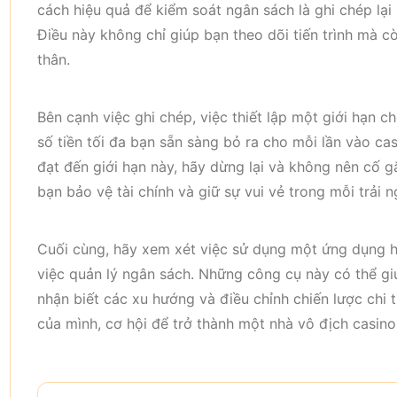
cách hiệu quả để kiểm soát ngân sách là ghi chép lại s
Điều này không chỉ giúp bạn theo dõi tiến trình mà c
thân.
Bên cạnh việc ghi chép, việc thiết lập một giới hạn ch
số tiền tối đa bạn sẵn sàng bỏ ra cho mỗi lần vào ca
đạt đến giới hạn này, hãy dừng lại và không nên cố g
bạn bảo vệ tài chính và giữ sự vui vẻ trong mỗi trải 
Cuối cùng, hãy xem xét việc sử dụng một ứng dụng ho
việc quản lý ngân sách. Những công cụ này có thể gi
nhận biết các xu hướng và điều chỉnh chiến lược chi t
của mình, cơ hội để trở thành một nhà vô địch casino