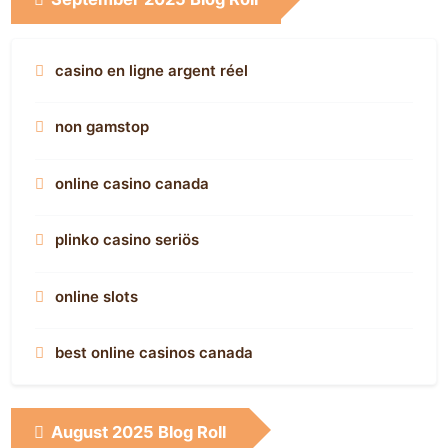
casino en ligne argent réel
non gamstop
online casino canada
plinko casino seriös
online slots
best online casinos canada
canada online casinos
August 2025 Blog Roll