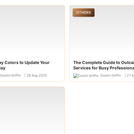
OTHERS
day Colors to Update Your
The Complete Guide to Outca
lay
Services for Busy Professiona
Dustin Griffin
| 28 Aug 2025
Dustin Griffin
| 27 