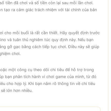
ố tiền đã chơi và số tiền còn lại sau mỗi lần chơi.
òn tạo ra cảm giác trách nhiệm với tài chính của bản
ơi cho mỗi buổi là rất cần thiết. Hãy quyết định trước
sino và tuân thủ nghiêm túc quy định này. Nếu bạn
ắng gỡ gạc bằng cách tiếp tục chơi. Điều này sẽ giúp
nghiệm chơi.
ặc một công cụ theo dõi chi tiêu để hỗ trợ trong
úp bạn phân tích hành vi chơi game của mình, từ đó
iêu cho hợp lý. Khi bạn nắm rõ thông tin về chi tiêu
 sẽ lớn hơn nhiều.