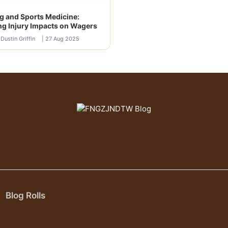
ng and Sports Medicine:
g Injury Impacts on Wagers
Dustin Griffin
| 27 Aug 2025
Blog Rolls