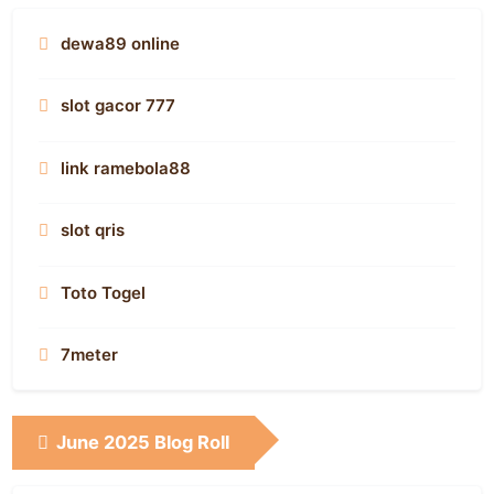
QQ88 Casino
dewa89 online
vegas88
slot gacor 777
Login Kabar4D
link ramebola88
Jostoto
slot qris
slot
Toto Togel
Game bài
7meter
Super33
Gudang138
casino en ligne France
June 2025 Blog Roll
Keluaran Angka Pcso