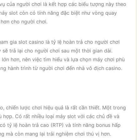
vụ của người chơi là kết hợp các biểu tượng này theo
máy slot còn có tính năng đặc biệt như vòng quay
 hơn cho người chơi.
am gia slot casino là tỷ lệ hoàn trả cho người chơi
sẽ trả lại cho người chơi sau một thời gian dài.
lớn hơn, nên việc tìm hiểu và lựa chọn máy chơi phù
rong hành trình từ người chơi đến nhà vô địch casino.
, chiến lược chơi hiệu quả là rất cần thiết. Một trong
 hợp. Có rất nhiều loại máy slot với các chủ đề và
có tỷ lệ hoàn trả cao (RTP) và tính năng bonus hấp
ng mà còn mang lại trải nghiệm chơi thú vị hơn.