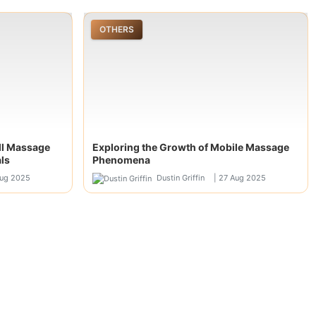
Prediksi Togel Sgp
搜狗
OTHERS
teratai888
สล็อต
menangbet88
roulette
wps
deneme bonusu veren siteler
deneme bonusu veren siteler
meilleur casino en ligne
gelora188 link
ll Massage
Exploring the Growth of Mobile Massage
v388
ls
Phenomena
casino en ligne France
slot online
Aug 2025
Dustin Griffin
| 27 Aug 2025
뉴토끼
slot maxwin
romabet giriş
Ufa
online casinos not on gamstop
situs slot gacor
블랙툰 주소
best online casino sites singapore
situs slot gacor
j88uk.com