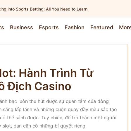
ing into Sports Betting: All You Need to Learn
in Blackjack di Kasino Online
ts
Business
Esports
Fashion
Featured
Mor
lot: Hành Trình Từ
ô Địch Casino
 đánh bạc luôn thu hút được sự quan tâm của đông
nh sáng lấp lánh và những cuộn quay đầy màu sắc tạo
 có thể sánh được. Tuy nhiên, để trở thành một người
slot, bạn cần có những bí quyết riêng.