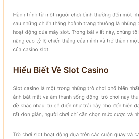
Hành trình từ một người chơi bình thường đến một nh
sau những chiến thắng hoành tráng thường là những ch
hoạt động của máy slot. Trong bài viết này, chúng tôi
nâng cao tỷ lệ chiến thắng của mình và trở thành một
của casino slot.
Hiểu Biết Về Slot Casino
Slot casino là một trong những trò chơi phổ biến nhất 
ảnh bắt mắt và âm thanh sống động, trò chơi này thu 
đề khác nhau, từ cổ điển như trái cây cho đến hiện đạ
rất đơn giản, người chơi chỉ cần chọn mức cược và n
Trò chơi slot hoạt động dựa trên các cuộn quay và cá