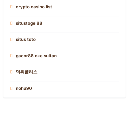
deneme bonusu
crypto casino list
asianslot88
toto
situstogel88
Situs Toto
Result Oregon Hari Ini
situs toto
เว็บตรง
Toto Togel
gacor88 oke sultan
Situs Toto
Pragamtic Play Demo
먹튀폴리스
best payout online casinos
สล็อตเว็บตรง
nohu90
situs toto
LUCK8
remipoker
slot gacor hari ini
online casinos not on gamstop
top aviator casino sites
https://undressaiapp.ai/