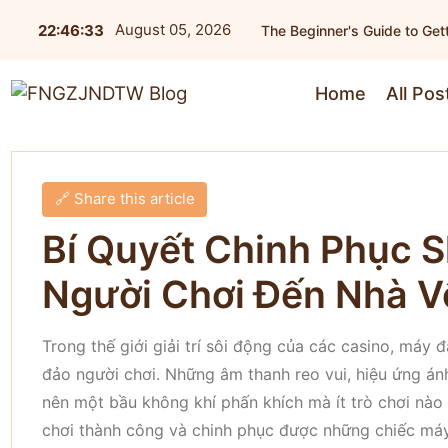
The Beginner's Guide to Gett
22:46:34
August 05, 2026
Tutorial Komprehensif Berma
Home
All Pos
🔗 Share this article
Bí Quyết Chinh Phục S
Người Chơi Đến Nhà V
Trong thế giới giải trí sôi động của các casino, máy
đảo người chơi. Những âm thanh reo vui, hiệu ứng á
nên một bầu không khí phấn khích mà ít trò chơi nào
chơi thành công và chinh phục được những chiếc máy 