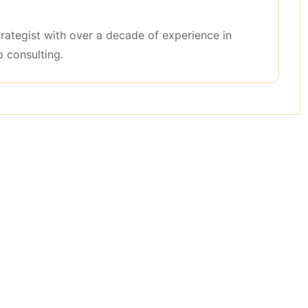
trategist with over a decade of experience in
p consulting.