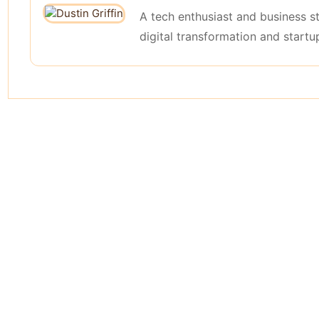
A tech enthusiast and business s
digital transformation and startu