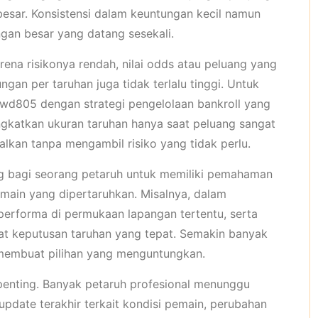
 besar. Konsistensi dalam keuntungan kecil namun
gan besar yang datang sesekali.
ena risikonya rendah, nilai odds atau peluang yang
ungan per taruhan juga tidak terlalu tinggi. Untuk
wd805 dengan strategi pengelolaan bankroll yang
gkatkan ukuran taruhan hanya saat peluang sangat
kan tanpa mengambil risiko yang tidak perlu.
g bagi seorang petaruh untuk memiliki pemahaman
emain yang dipertaruhkan. Misalnya, dalam
performa di permukaan lapangan tertentu, serta
t keputusan taruhan yang tepat. Semakin banyak
 membuat pilihan yang menguntungkan.
 penting. Banyak petaruh profesional menunggu
pdate terakhir terkait kondisi pemain, perubahan