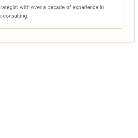
trategist with over a decade of experience in
p consulting.