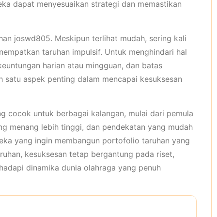
ereka dapat menyesuaikan strategi dan memastikan
uhan joswd805. Meskipun terlihat mudah, sering kali
empatkan taruhan impulsif. Untuk menghindari hal
et keuntungan harian atau mingguan, dan batas
lah satu aspek penting dalam mencapai kesuksesan
ng cocok untuk berbagai kalangan, mulai dari pemula
uang menang lebih tinggi, dan pendekatan yang mudah
mereka yang ingin membangun portofolio taruhan yang
aruhan, kesuksesan tetap bergantung pada riset,
hadapi dinamika dunia olahraga yang penuh