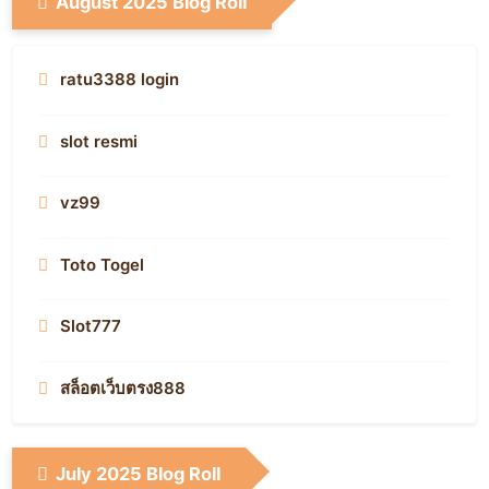
August 2025 Blog Roll
canadian casinos online
ratu3388 login
canadian online casinos
slot resmi
melhores casinos online de Portugal
vz99
casino utan svensk licens
Toto Togel
dewawin365
Slot777
slot gacor hari ini
สล็อตเว็บตรง888
casino utan spelpaus
July 2025 Blog Roll