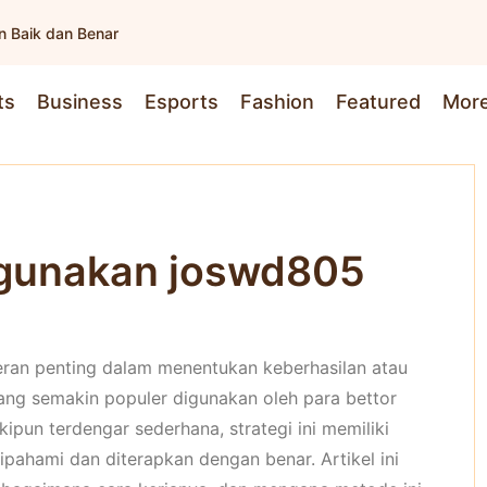
 Baik dan Benar
g in Casino Gambling Games
ts
Business
Esports
Fashion
Featured
Mor
ggunakan joswd805
eran penting dalam menentukan keberhasilan atau
ang semakin populer digunakan oleh para bettor
pun terdengar sederhana, strategi ini memiliki
ipahami dan diterapkan dengan benar. Artikel ini