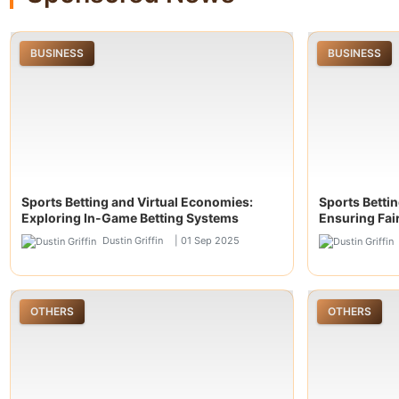
BUSINESS
BUSINESS
Sports Betting and Virtual Economies:
Sports Betti
Exploring In-Game Betting Systems
Ensuring Fai
Dustin Griffin
| 01 Sep 2025
OTHERS
OTHERS