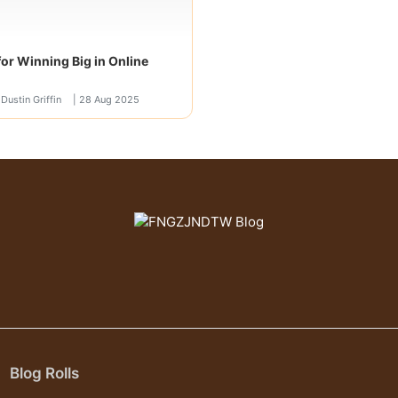
for Winning Big in Online
Dustin Griffin
| 28 Aug 2025
Blog Rolls