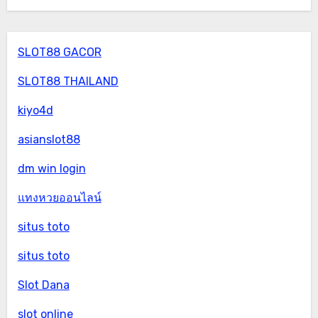
SLOT88 GACOR
SLOT88 THAILAND
kiyo4d
asianslot88
dm win login
แทงหวยออนไลน์
situs toto
situs toto
Slot Dana
slot online