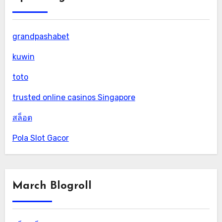
grandpashabet
kuwin
toto
trusted online casinos Singapore
สล็อต
Pola Slot Gacor
March Blogroll