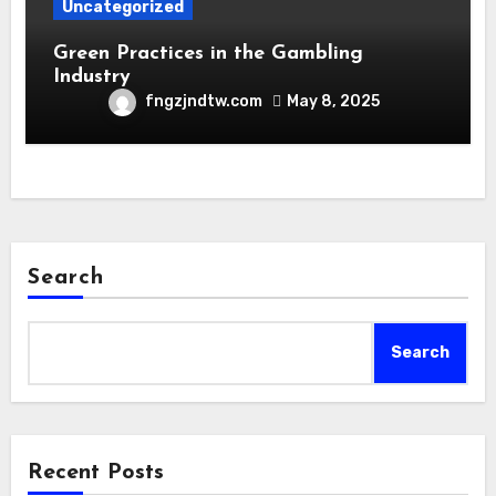
Uncategorized
Green Practices in the Gambling
Industry
fngzjndtw.com
May 8, 2025
Search
Search
Recent Posts