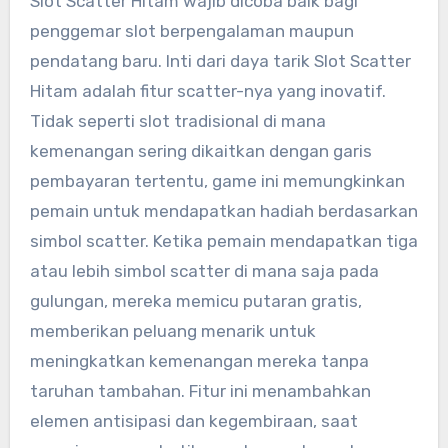
Slot Scatter Hitam wajib dicoba baik bagi
penggemar slot berpengalaman maupun
pendatang baru. Inti dari daya tarik Slot Scatter
Hitam adalah fitur scatter-nya yang inovatif.
Tidak seperti slot tradisional di mana
kemenangan sering dikaitkan dengan garis
pembayaran tertentu, game ini memungkinkan
pemain untuk mendapatkan hadiah berdasarkan
simbol scatter. Ketika pemain mendapatkan tiga
atau lebih simbol scatter di mana saja pada
gulungan, mereka memicu putaran gratis,
memberikan peluang menarik untuk
meningkatkan kemenangan mereka tanpa
taruhan tambahan. Fitur ini menambahkan
elemen antisipasi dan kegembiraan, saat