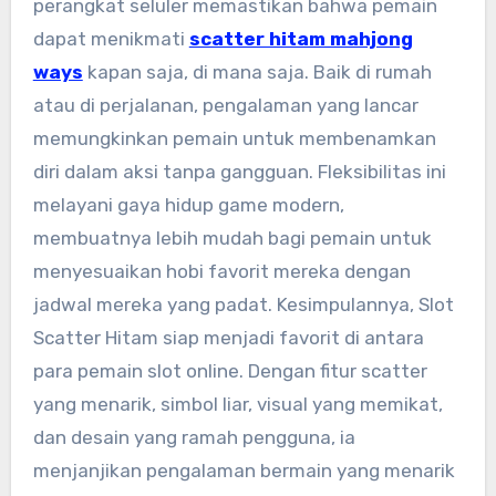
perangkat seluler memastikan bahwa pemain
dapat menikmati
scatter hitam mahjong
ways
kapan saja, di mana saja. Baik di rumah
atau di perjalanan, pengalaman yang lancar
memungkinkan pemain untuk membenamkan
diri dalam aksi tanpa gangguan. Fleksibilitas ini
melayani gaya hidup game modern,
membuatnya lebih mudah bagi pemain untuk
menyesuaikan hobi favorit mereka dengan
jadwal mereka yang padat. Kesimpulannya, Slot
Scatter Hitam siap menjadi favorit di antara
para pemain slot online. Dengan fitur scatter
yang menarik, simbol liar, visual yang memikat,
dan desain yang ramah pengguna, ia
menjanjikan pengalaman bermain yang menarik