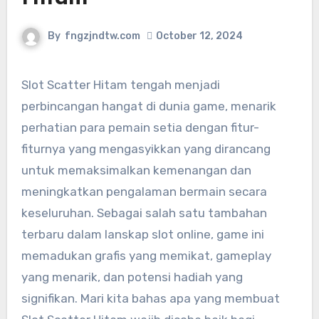
By
fngzjndtw.com
October 12, 2024
Slot Scatter Hitam tengah menjadi
perbincangan hangat di dunia game, menarik
perhatian para pemain setia dengan fitur-
fiturnya yang mengasyikkan yang dirancang
untuk memaksimalkan kemenangan dan
meningkatkan pengalaman bermain secara
keseluruhan. Sebagai salah satu tambahan
terbaru dalam lanskap slot online, game ini
memadukan grafis yang memikat, gameplay
yang menarik, dan potensi hadiah yang
signifikan. Mari kita bahas apa yang membuat