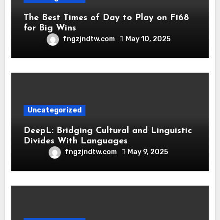
The Best Times of Day to Play on F168
for Big Wins
fngzjndtw.com
May 10, 2025
Uncategorized
DeepL: Bridging Cultural and Linguistic
Divides With Languages
fngzjndtw.com
May 9, 2025