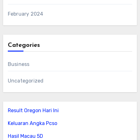
February 2024
Categories
Business
Uncategorized
Result Oregon Hari Ini
Keluaran Angka Pcso
Hasil Macau 5D