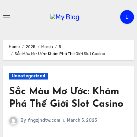
Skip
to
content
Home
2025
March
5
Sắc Màu Mơ Ước: Khám Phá Thế Giới Slot Casino
Uncategorized
Sắc Màu Mơ Ước: Khám
Phá Thế Giới Slot Casino
By
fngzjndtw.com
March 5, 2025