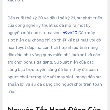
xác hơn.
Đến cuối thế kỷ 20 và đầu thế kỷ 21, sự phát triển
của công nghệ kỹ thuật số đã mở ra một kỷ
nguyên mới cho slot casino.
69vn20
Các máy
slot hiện đại không chỉ có thiết kế bắt mắt với đồ
họa tuyệt đẹp mà còn tích hợp nhiều tính năng
độc đáo như vòng quay miễn phí, jackpot và các
trò chơi bonus đa dạng. Sự xuất hiện của các
sòng bạc trực tuyến cũng đã làm thay đổi cách
người chơi tương tác với máy slot, mang đến sự
thuận lợi và sự đa dạng cho người chơi trên toàn
cầu.