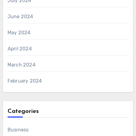
July 2024
June 2024
May 2024
April 2024
March 2024
February 2024
Categories
Business