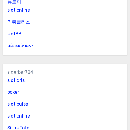
뉴토끼
slot online
먹튀폴리스
slot88
สล็อตเว็บตรง
siderbar724
slot qris
poker
slot pulsa
slot online
Situs Toto