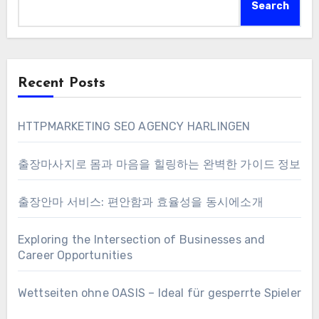
Search
Recent Posts
HTTPMARKETING SEO AGENCY HARLINGEN
출장마사지로 몸과 마음을 힐링하는 완벽한 가이드 정보
출장안마 서비스: 편안함과 효율성을 동시에소개
Exploring the Intersection of Businesses and
Career Opportunities
Wettseiten ohne OASIS – Ideal für gesperrte Spieler