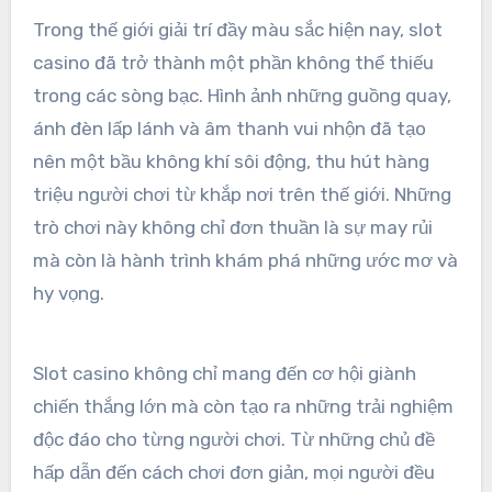
Trong thế giới giải trí đầy màu sắc hiện nay, slot
casino đã trở thành một phần không thể thiếu
trong các sòng bạc. Hình ảnh những guồng quay,
ánh đèn lấp lánh và âm thanh vui nhộn đã tạo
nên một bầu không khí sôi động, thu hút hàng
triệu người chơi từ khắp nơi trên thế giới. Những
trò chơi này không chỉ đơn thuần là sự may rủi
mà còn là hành trình khám phá những ước mơ và
hy vọng.
Slot casino không chỉ mang đến cơ hội giành
chiến thắng lớn mà còn tạo ra những trải nghiệm
độc đáo cho từng người chơi. Từ những chủ đề
hấp dẫn đến cách chơi đơn giản, mọi người đều