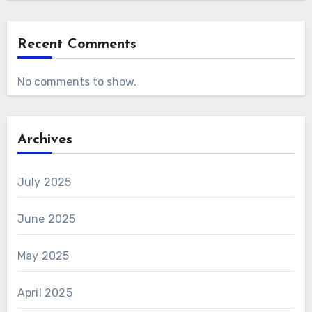
Recent Comments
No comments to show.
Archives
July 2025
June 2025
May 2025
April 2025