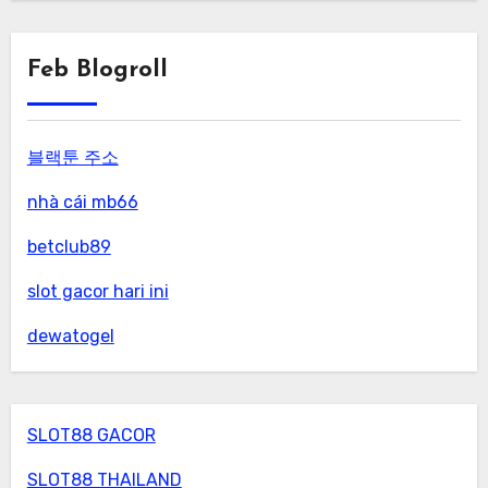
Feb Blogroll
블랙툰 주소
nhà cái mb66
betclub89
slot gacor hari ini
dewatogel
SLOT88 GACOR
SLOT88 THAILAND