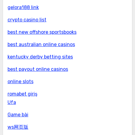
gelora188 link
crypto casino list
best new offshore sportsbooks
best australian online casinos
kentucky derby betting sites
best payout online casinos
online slots
romabet giriş
Ufa
Game bài
ws网页版