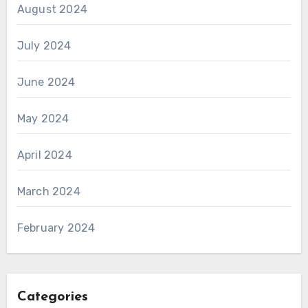
August 2024
July 2024
June 2024
May 2024
April 2024
March 2024
February 2024
Categories