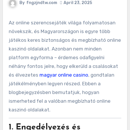
By
fngzjndtw.com
April 23, 2025
Az online szerencsejáték világa folyamatosan
növekszik, és Magyarországon is egyre több
játékos keres biztonságos és megbízható online
kaszinó oldalakat. Azonban nem minden
platform egyforma – érdemes odafigyelni
néhány fontos jelre, hogy elkerüld a csalásokat
és élvezetes
magyar online casino
, gondtalan
játékélményben legyen részed. Ebben a
blogbejegyzésben bemutatjuk, hogyan
ismerheted fel a valóban megbízható online
kaszinó oldalakat.
1. Engedélyezés és