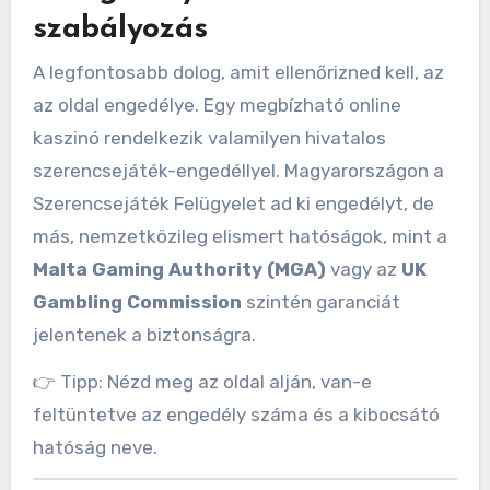
szabályozás
A legfontosabb dolog, amit ellenőrizned kell, az
az oldal engedélye. Egy megbízható online
kaszinó rendelkezik valamilyen hivatalos
szerencsejáték-engedéllyel. Magyarországon a
Szerencsejáték Felügyelet ad ki engedélyt, de
más, nemzetközileg elismert hatóságok, mint a
Malta Gaming Authority (MGA)
vagy az
UK
Gambling Commission
szintén garanciát
jelentenek a biztonságra.
👉 Tipp: Nézd meg az oldal alján, van-e
feltüntetve az engedély száma és a kibocsátó
hatóság neve.