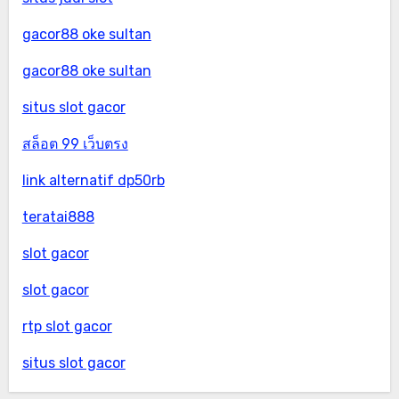
gacor88 oke sultan
gacor88 oke sultan
situs slot gacor
สล็อต 99 เว็บตรง
link alternatif dp50rb
teratai888
slot gacor
slot gacor
rtp slot gacor
situs slot gacor