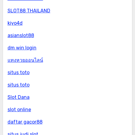
SLOT88 THAILAND
kiyo4d
asianslot88
dm win login
แทงหวยออนไลน์
situs toto
situs toto
Slot Dana
slot online
daftar gacor88
situs judi slot