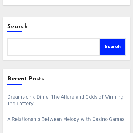
Search
Search
Recent Posts
Dreams on a Dime: The Allure and Odds of Winning
the Lottery
A Relationship Between Melody with Casino Games