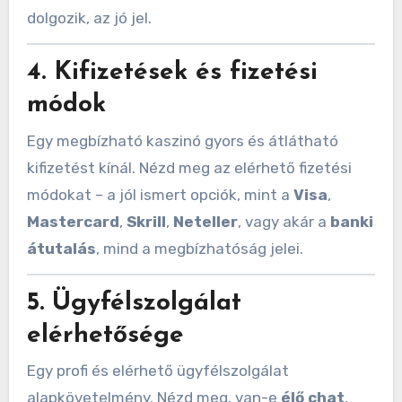
dolgozik, az jó jel.
4. Kifizetések és fizetési
módok
Egy megbízható kaszinó gyors és átlátható
kifizetést kínál. Nézd meg az elérhető fizetési
módokat – a jól ismert opciók, mint a
Visa
,
Mastercard
,
Skrill
,
Neteller
, vagy akár a
banki
átutalás
, mind a megbízhatóság jelei.
5. Ügyfélszolgálat
elérhetősége
Egy profi és elérhető ügyfélszolgálat
alapkövetelmény. Nézd meg, van-e
élő chat
,