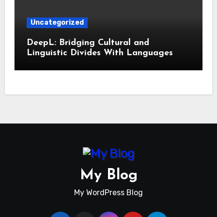
Uncategorized
DeepL: Bridging Cultural and
Linguistic Divides With Languages
My Blog
My WordPress Blog