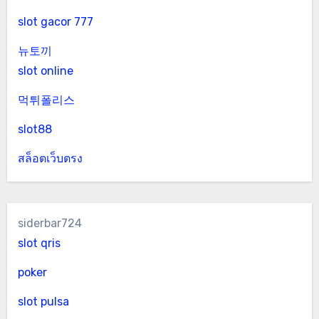
slot gacor 777
뉴토끼
slot online
먹튀폴리스
slot88
สล็อตเว็บตรง
siderbar724
slot qris
poker
slot pulsa