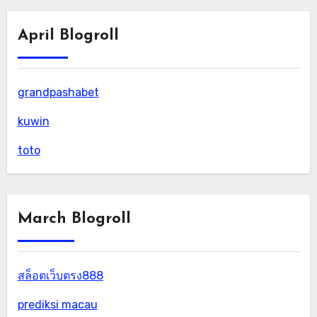
April Blogroll
grandpashabet
kuwin
toto
March Blogroll
สล็อตเว็บตรง888
prediksi macau