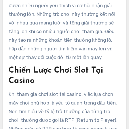
được nhiều người yêu thích vì cơ hội nhận giải
thưởng lớn. Những trò chơi này thường kết nối
với nhau qua mạng lưới và tổng giải thưởng sẽ
tăng lên khi có nhiều người chơi tham gia. Điều
này tạo ra những khoản tiền thưởng khổng lồ,
hấp dẫn những người tìm kiếm vận may lớn và
một sự thay đổi cuộc đời từ một lần quay.
Chiến Lược Chơi Slot Tại
Casino
Khi tham gia chơi slot tại casino, việc lựa chọn
máy chơi phù hợp là yếu tố quan trọng đầu tiên.
Nên tìm hiểu về tỷ lệ trả thưởng của từng trò
chơi, thường được gọi là RTP (Return to Player).
Những máy có RTP cao hơn thường mang lại cơ