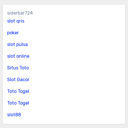
siderbar724
slot qris
poker
slot pulsa
slot online
Situs Toto
Slot Gacor
Toto Togel
Toto Togel
slot88