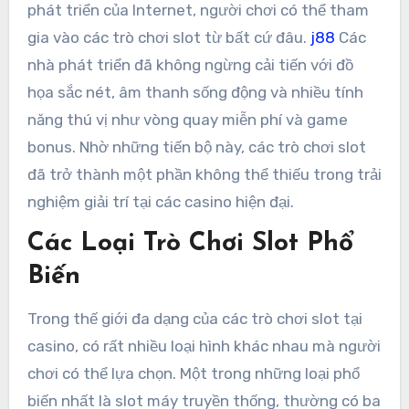
phát triển của Internet, người chơi có thể tham
gia vào các trò chơi slot từ bất cứ đâu.
j88
Các
nhà phát triển đã không ngừng cải tiến với đồ
họa sắc nét, âm thanh sống động và nhiều tính
năng thú vị như vòng quay miễn phí và game
bonus. Nhờ những tiến bộ này, các trò chơi slot
đã trở thành một phần không thể thiếu trong trải
nghiệm giải trí tại các casino hiện đại.
Các Loại Trò Chơi Slot Phổ
Biến
Trong thế giới đa dạng của các trò chơi slot tại
casino, có rất nhiều loại hình khác nhau mà người
chơi có thể lựa chọn. Một trong những loại phổ
biến nhất là slot máy truyền thống, thường có ba