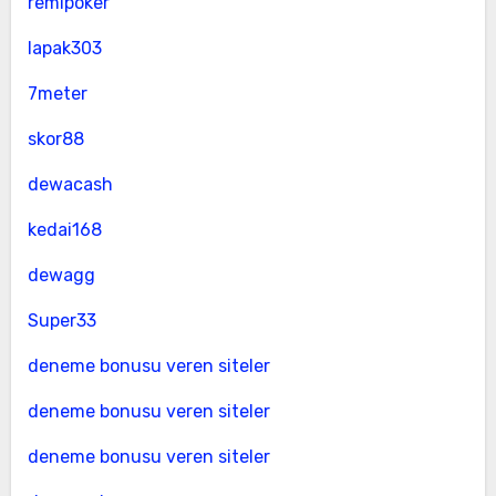
remipoker
lapak303
7meter
skor88
dewacash
kedai168
dewagg
Super33
deneme bonusu veren siteler
deneme bonusu veren siteler
deneme bonusu veren siteler