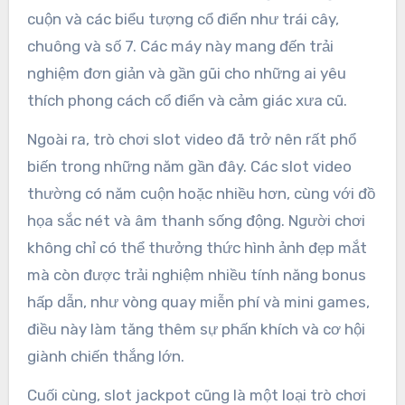
cuộn và các biểu tượng cổ điển như trái cây,
chuông và số 7. Các máy này mang đến trải
nghiệm đơn giản và gần gũi cho những ai yêu
thích phong cách cổ điển và cảm giác xưa cũ.
Ngoài ra, trò chơi slot video đã trở nên rất phổ
biến trong những năm gần đây. Các slot video
thường có năm cuộn hoặc nhiều hơn, cùng với đồ
họa sắc nét và âm thanh sống động. Người chơi
không chỉ có thể thưởng thức hình ảnh đẹp mắt
mà còn được trải nghiệm nhiều tính năng bonus
hấp dẫn, như vòng quay miễn phí và mini games,
điều này làm tăng thêm sự phấn khích và cơ hội
giành chiến thắng lớn.
Cuối cùng, slot jackpot cũng là một loại trò chơi