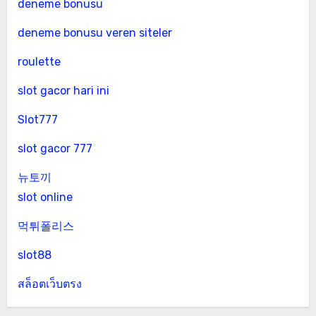
deneme bonusu
deneme bonusu veren siteler
roulette
slot gacor hari ini
Slot777
slot gacor 777
뉴토끼
slot online
먹튀폴리스
slot88
สล็อตเว็บตรง