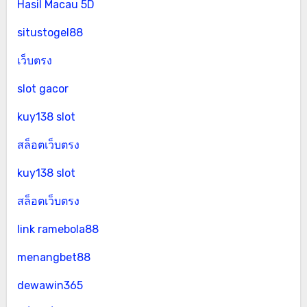
Hasil Macau 5D
situstogel88
เว็บตรง
slot gacor
kuy138 slot
สล็อตเว็บตรง
kuy138 slot
สล็อตเว็บตรง
link ramebola88
menangbet88
dewawin365