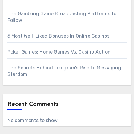
The Gambling Game Broadcasting Platforms to
Follow
5 Most Well-Liked Bonuses In Online Casinos
Poker Games: Home Games Vs. Casino Action
The Secrets Behind Telegram’s Rise to Messaging
Stardom
Recent Comments
No comments to show.