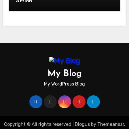
Action
My Blog
My WordPress Blog
Copyright © All rights reserved
|
Blogus
by
Themeansar
.