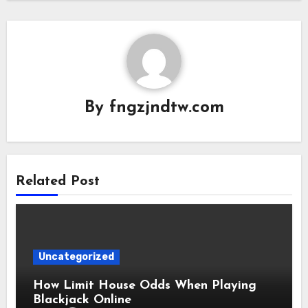
By
fngzjndtw.com
Related Post
Uncategorized
How Limit House Odds When Playing
Blackjack Online