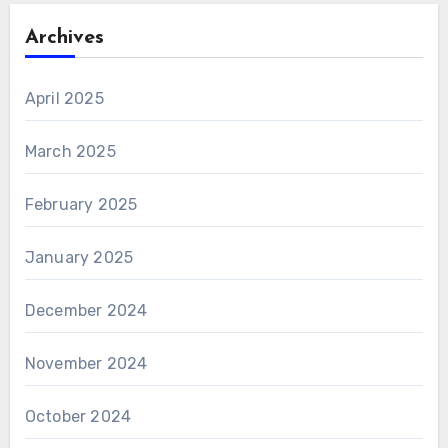
Archives
April 2025
March 2025
February 2025
January 2025
December 2024
November 2024
October 2024