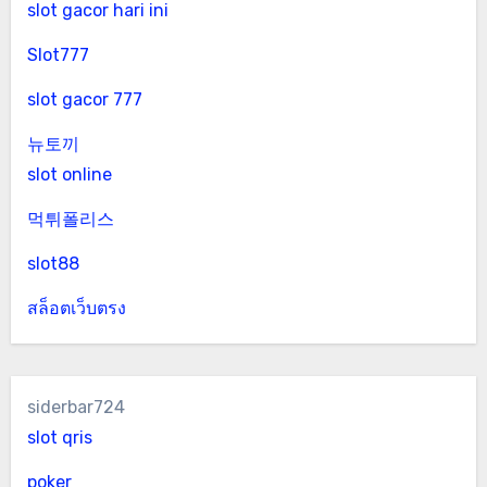
slot gacor hari ini
Slot777
slot gacor 777
뉴토끼
slot online
먹튀폴리스
slot88
สล็อตเว็บตรง
siderbar724
slot qris
poker