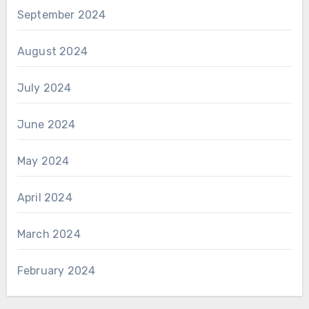
September 2024
August 2024
July 2024
June 2024
May 2024
April 2024
March 2024
February 2024